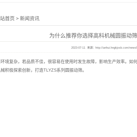
站首页
>
新闻资讯
为什么推荐你选择高科机械圆振动筛
2023-07-11 来源：
http://anhui.hngkjxsb.com/news
境复杂，若品质不佳，很容易在使用时发生故障，影响生产效率。如何
械积极探索创新，打造TLYZS系列圆振动筛。