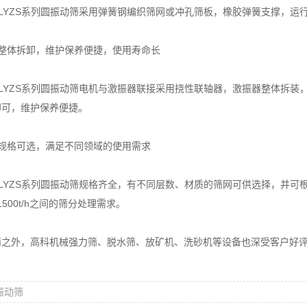
YZS系列圆振动筛采用弹簧钢编织筛网或冲孔筛板，橡胶弹簧支撑，运
体拆卸，维护保养便捷，使用寿命长
ZS系列圆振动筛电机与激振器联接采用挠性联轴器，激振器整体拆装，
即可，维护保养便捷。
格可选，满足不同领域的使用需求
ZS系列圆振动筛规格齐全，有不同层数、材质的筛网可供选择，并可根
1500t/h之间的筛分处理需求。
外，高科机械强力筛、脱水筛、放矿机、洗砂机等设备也深受客户好评，
振动筛