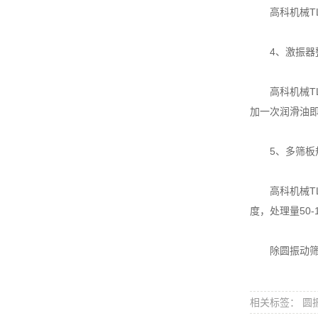
高科机械TL
4、激振器整
高科机械TLY
加一次润滑油
5、多筛板规
高科机械TLY
度，处理量50-
除圆振动筛之
相关标签： 圆