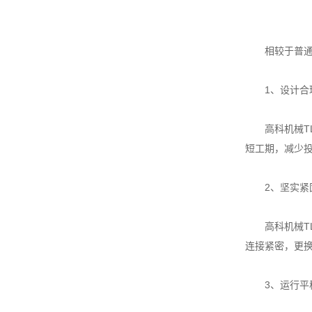
相较于普通振
1、设计合理
高科机械TL
短工期，减少
2、坚实紧固
高科机械TL
连接紧密，更
3、运行平稳