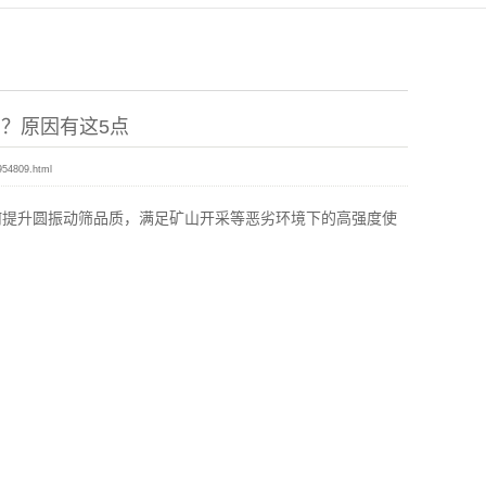
？原因有这5点
954809.html
提升圆振动筛品质，满足矿山开采等恶劣环境下的高强度使