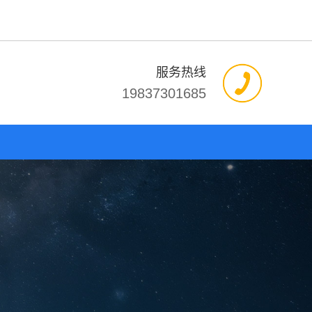
服务热线
19837301685