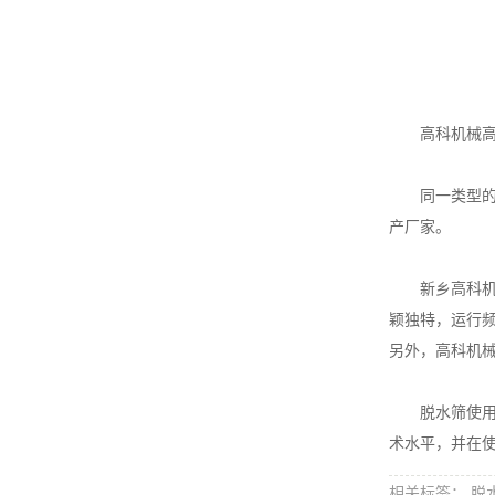
高科机械高频
同一类型的脱
产厂家。
新乡高科机械
颖独特，运行
另外，高科机
脱水筛使用效
术水平，并在
相关标签： 脱