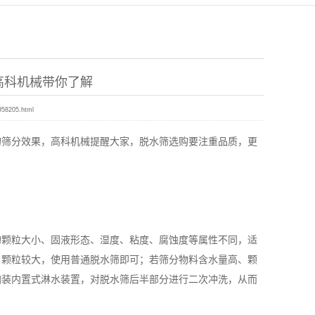
高科机械带你了解
958205.html
筛分效果，高科机械提醒大家，脱水筛选购要注重品质，更
颗粒大小、固液形态、湿度、粘度、腐蚀度等属性不同，适
、颗粒较大，使用普通脱水筛即可；若筛分物料含水量高、颗
加装内置式淋水装置，对脱水筛后半部分进行二次冲洗，从而