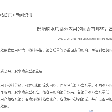
站首页
>
新闻资讯
影响脱水筛筛分效果的因素有哪些？
2023-07-25 来源：
http://anhui.hngkjxsb.com/news
果受使用环境、物料特性、设备质量等多重因素的影响，为达到理想的
复杂，脱水筛选型很重要
于砂料分级，可解决细砂流失问题，同时降低砂料含水量。不同物料的
不尽相同，脱水筛选型不准，很容易影响筛分效果。若筛分物料含水量低
使用高频脱水筛；若筛分物料粘度较高，应使用不锈钢筛板，并在设备中
水效果。