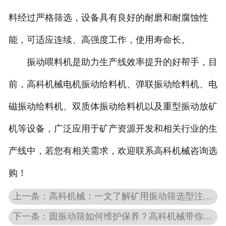
料经过严格筛选，设备具有良好的耐磨和耐腐蚀性
能，可适应连续、高强度工作，使用寿命长。
振动喂料机是助力生产线效率提升的好帮手，目
前，高科机械电机振动给料机、弹联振动给料机、电
磁振动给料机、双质体振动给料机以及重型振动放矿
机等设备，广泛应用于矿产资源开发和相关行业的生
产线中，若您有相关需求，欢迎联系高科机械咨询选
购！
上一条：高科机械：一文了解矿用振动筛选型注意事项
下一条：圆振动筛如何维护保养？高科机械带你了解