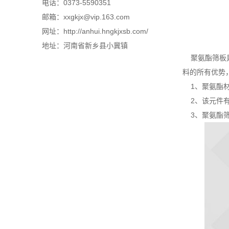
电话：0373-5590351
邮箱：xxgkjx@vip.163.com
网址：http://anhui.hngkjxsb.com/
地址：河南省新乡县小冀镇
聚氨酯筛板是
料的所有优势
1、聚氨酯材
2、该元件有
3、聚氨酯筛