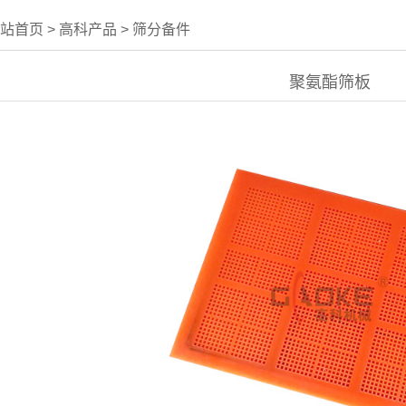
站首页
>
高科产品
>
筛分备件
聚氨酯筛板