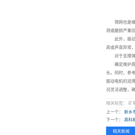
筛网也是维护
洞或磨损严重
此外，振动电
高或声音异常
对于支撑弹簧
确定维护周期
长。同时，参
振动电机的润滑
况灵活调整，
相关标签： 矿
上一个：
新乡
下一个：
高科
相关新闻