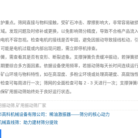
重点。筛网直接与物料接触，受矿石冲击、摩擦影响大，非常容易破损
区域。发现问题及时修补或更换，以免影响筛分精度，导致不合格产品流
机不容忽视。检查电机的接线是否牢固，避免因振动导致接线松动，引
，可能是电机过载或内部出现问题，需立即停机排查。
，需查看其是否有变形、断裂迹象。支撑弹簧负责缓冲振动，若弹簧损
要综合多方面因素。依据设备使用频率，若振动筛每天长时间连续运行
考矿山环境与物料特性，如在高湿度、多粉尘环境或处理高硬度、高腐蚀
检查可每周进行一次；筛网的全面检查可每 2 - 3 天进行一次；支撑
确保矿用振动筛始终处于良好运行状态。
用振动筛,矿用振动筛厂家
市高科机械设备有限公司：稀油激振器——筛分的核心动力
机械直线筛：助力建材筛分提效