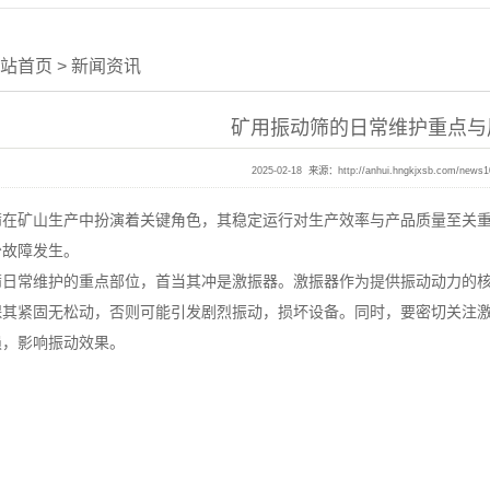
站首页
>
新闻资讯
矿用振动筛的日常维护重点与
2025-02-18 来源：
http://anhui.hngkjxsb.com/news
矿山生产中扮演着关键角色，其稳定运行对生产效率与产品质量至关重
少故障发生。
常维护的重点部位，首当其冲是激振器。激振器作为提供振动动力的核
保其紧固无松动，否则可能引发剧烈振动，损坏设备。同时，要密切关注
损，影响振动效果。