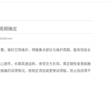
周期确定
1062618.html
要。做好日常维护，明确重点部位与维护周期，能有效延长
心部件，长期高速运转，承受巨大负荷。需定期检查激振器
激振器的润滑情况，按规定添加或更换润滑脂，防止因润滑不