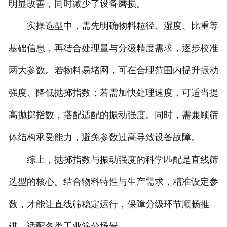
明显改善，同时减少了设备磨损。
实操选型中，需先明确物料粒径、湿度、比重等
基础信息，再结合处理量与分级精度需求，逐步校准
两大参数。若物料易堵网，可在合理范围内提升振动
强度、降低抛掷指数；若需加快处理速度，可适当提
高抛掷指数，搭配适配的振动强度。同时，需兼顾筛
体结构承受能力，避免参数过高导致设备故障。
综上，抛掷指数与振动强度的科学匹配是直线筛
选型的核心。结合物料特性与生产需求，精准设定参
数，才能让直线筛稳定运行，保障分级环节顺畅推
进，适配各类工业筛分场景。