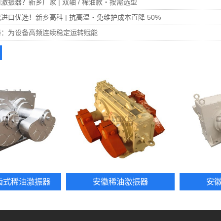
激振器？新乡厂家 | 双轴 / 稀油款・按需选型
进口优选！新乡高科 | 抗高温・免维护成本直降 50%
器：为设备高频连续稳定运转赋能
齿式稀油激振器
安徽稀油激振器
安