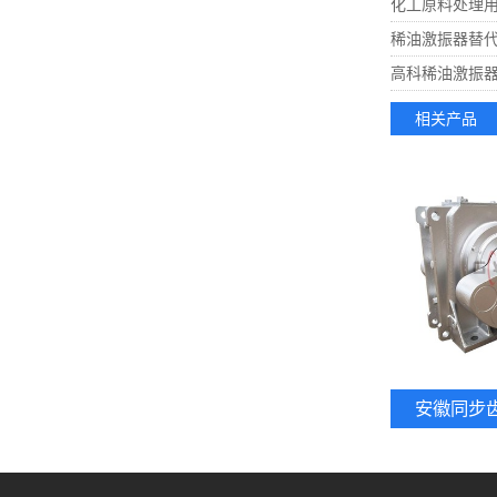
化工原料处理用
稀油激振器替代
高科稀油激振
相关产品
安徽同步