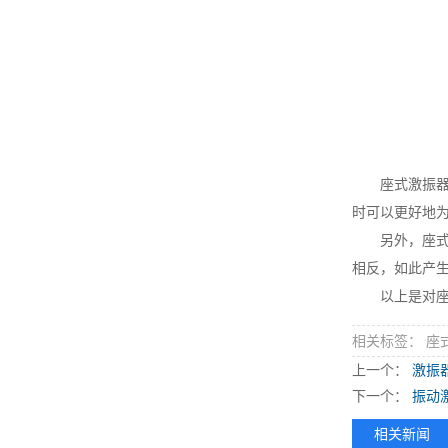
座式激振器在
时可以更好地
另外，座式激
相反，如此产
以上是对座式
相关标签： 座
上一个：
激振
下一个：
振动
相关新闻