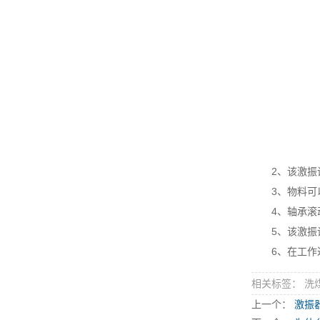
2、该激振设
3、物料可以
4、轴承滚动
5、该激振设
6、在工作过
相关标签： 洗
上一个：
激振