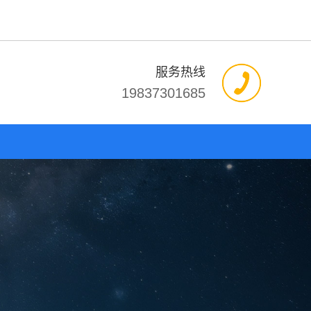
服务热线
19837301685