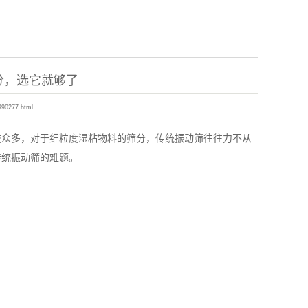
分，选它就够了
990277.html
众多，对于细粒度湿粘物料的筛分，传统振动筛往往力不从
传统振动筛的难题。