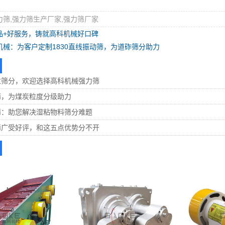
力筛,强力筛生产厂家,强力筛厂家
品+好服务，铸就高科机械好口碑
械：为客户定制1830直线振动筛，为道砟筛分助力
粒筛分，欢迎选择高科机械强力筛
筛，为煤炭粒度分级助力
筛：助您解决湿粘物料筛分难题
筛广受好评，和这五点优势分不开