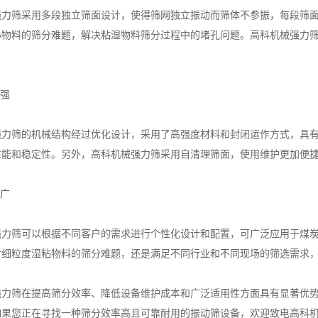
筛采用多段独立筛面设计，使得筛网独立振动而筛体不参振，每段筛面
小物料的筛分难题，解决粘湿物料筛分过程中的堵孔问题。高科机械强力
能强
筛的机械结构经过优化设计，采用了高强度材料和封闭运作方式，具有
性能和稳定性。另外，高科机械强力筛采用自清理筛面，使用维护更加便
域广
筛可以根据不同客户的需求进行个性化设计和配置，可广泛应用于煤炭
对细粒度湿粘物料的筛分难题，还是满足不同行业和不同现场的筛选需求
筛在提高筛分效率、降低设备维护成本和广泛适用性方面具有显著优势
如果您正在寻找一种筛分效率高且可靠耐用的振动筛设备，欢迎致电高科