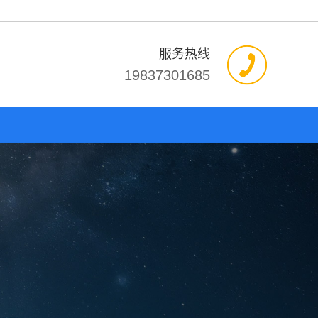
服务热线
19837301685