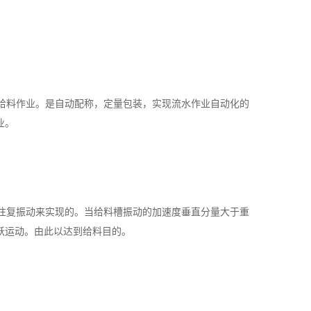
给料作业。是自动配称，定量包装，实现流水作业自动化的
业。
往复振动来实现的。当给料槽振动的加速度垂直分量大于重
跃运动。由此以达到给料目的。