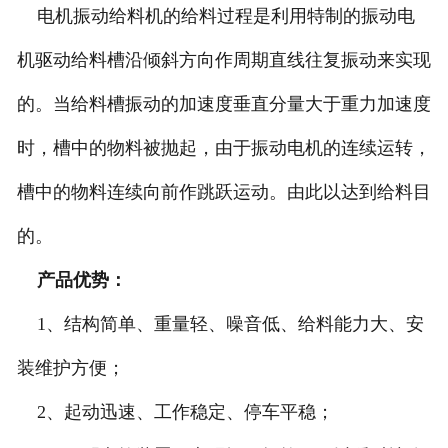
电机振动给料机的给料过程是利用特制的振动电
机驱动给料槽沿倾斜方向作周期直线往复振动来实现
的。当给料槽振动的加速度垂直分量大于重力加速度
时，槽中的物料被抛起，由于振动电机的连续运转，
槽中的物料连续向前作跳跃运动。由此以达到给料目
的。
产品优势：
1、结构简单、重量轻、噪音低、给料能力大、安
装维护方便；
2、起动迅速、工作稳定、停车平稳；